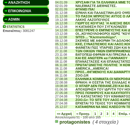
ΑΝΑΖΗΤΗΣΗ
04.01.09
ΧΡΥΣΑΦΙ ΓΙΑ ΤΑ ΕΛΛΗΝΙΚΑ ΜΜΕ Τ
02.01.09
ΝΑΙ,ΕΙΜΑΣΤΕ ΔΙΕΘΝΙΣΤΕΣ.
02.01.09
ΦΤΑΝΕΙ ΠΙΑ!
ΕΠΙΚΟΙΝΩΝΙΑ
31.12.08
ΙΣΡΑΗΛ ΚΑΙ ΠΑΛΑΙΣΤΙΝΗ:ΔΥΟ ΟΨΕ
21.12.08
ΤΟ ΠΑΣΟΚ ΜΠΡΟΣΤΑ! ΑΥΤΟΣ Ο ΛΑ
ADMIN
19.12.08
ΛΑΚΗΣ ΛΑΖΟΠΟΥΛΟΣ
16.12.08
ΓΙΩΡΓΟΣ ΚΟΥΓΙΑΣ ΄Η ΑΛΕΞΗΣ ΒΕ
STATISTICS
14.12.08
Η ΚΑΤΑΘΕΣΗ ΠΟΥ ΣΥΓΚΛΟΝΙΖΕΙ!
14.12.08
ΕΠΕΣΤΡΕΨΕ Ο ΕΜΠΝΕΥΣΤΗΣ ΚΑΙ Δ
Επισκέπτες:
3081247
13.12.08
ΟΙ...ΚΟΥΚΟΥΛΟΦΟΡΟΙ ΧΩΡΙΣ "ΚΟ
11.12.08
SITES ... "Κλεπταποδόχοι".
09.12.08
ΣΚΕΨΕΙΣ ΜΕ ΑΦΟΡΜΗ ΤΗ ΔΟΛΟΦΟ
05.12.08
ΚΚΕ, ΣΥΝΑΣΠΙΣΜΟΣ ΚΑΙ ΛΑΟΣ:ΚΟΙ
01.12.08
ΦΑΙΝΕΤΑΙ ΠΩΣ ΥΠΑΡΧΕΙ ΖΩΗ ΚΑΙ
27.11.08
ΤΩΝ ΟΙΚΙΩΝ ΥΜΩΝ ΕΜΠΙΠΡΑΜΕΝΩ
23.11.08
ΒΑΤΟΠΕΔΙ-ΕΦΡΑΙΜ ΚΑΙ ΠΡΑΣΙΝΑ Α
15.11.08
ΚΑΙ ΕΙΣ ΑΝΩΤΕΡΑ κα ΓΙΑΝΝΑΚΟΥ
08.11.08
EΠΑΝΑΣΤΑΣΕΙΣ ΚΑΙ ΕΠΑΝΑΣΤΑΤΕΣ 
06.11.08
ΠΡΩΤΑΓΩΝΙΣΤΗΣ ΠΟΛΙΤΗΣ ΄Η Κ
06.11.08
AMERICA...AMERICA!
06.11.08
ΠΡΟΣ...ΘΙΓΜΕΝΟΥΣ ΚΑΙ ΔΙΑΜΑΡ
06.11.08
ZOO.GR
27.08.08
ΕΛΛΗΝΙΚΑ ΚΟΜΜΑΤΑ:ΟΙ ΝΕΚΡΟΘΑ
22.08.08
ΘΡΑΚΗ: Η ΟΣΕΤΙΑ ΤΗΣ ΕΛΛΑΔΑΣ Κ
19.08.08
Ο ΧΙΤΛΕΡ ΔΕΝ ΠΕΘΑΝΕ.ΖΕΙ ΚΑΙ ΒΑ
01.06.08
ΑΠΟΧΩΡΗΣΗ ΤΟΥ ΙΔΡΥΤΗ ΤΟΥ HO
27.05.08
ΠΡΟΣ ΠΟΝΗΡΟΥΣ ΚΑΙ ΚΑΧΥΠΟΠΤΟ
27.04.08
ΤΟ ΚΑΤΑΣΤΑΤΙΚΟ ΤΟΥ ΚΙΝΗΜΑΤΟ
27.04.08
ZOO.Gr: ΤΟ SITE ΤΟΥ ΛΑΟΣ-ΚΑΡΑ
27.04.08
ΕΡΧΕΤΑΙ ΤΟ ΤΕΛΟΣ ΤΟΥ ΚΟΜΜΑΤ
25.12.07
ΚΑΤΑΦΕΡΑΝ ΝΑ ΜΑΣ ΚΛΕΙΣΟΥΝ ΤΕ
<< Αρχική
< Προηγ.
1
2
3
4
Επόμ. 
Αποτελέσματα 51 - 100 από 165
protagonistes
( 4 στοιχεία )