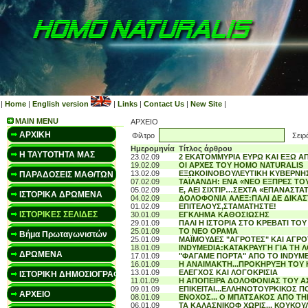
|
Home
|
English version
|
Links
|
Contact Us
|
New Site
|
MAIN MENU
ΑΡΧΕΙΟ
ΑΡΧΙΚΗ
Φίλτρο
Σειρά
Ημερομηνία
Τίτλος άρθρου
Η ΤΑΥΤΟΤΗΤΑ ΜΑΣ
23.02.09
2 ΕΚΑΤΟΜΜΥΡΙΑ ΕΥΡΩ ΚΑΙ ΕΞΩ Α
19.02.09
ΟΙ ΑΡΧΕΣ ΤΟΥ HOMO NATURALIS
13.02.09
ΕΞΩΚΟΙΝΟΒΟΥΛΕΥΤΙΚΗ ΚΥΒΕΡΝΗΣ
ΠΑΡΑΔΟΣΕΙΣ ΜΑΘ/ΤΩΝ
07.02.09
ΤΑΪΛΑΝΔΗ: ΕΝΑ «ΝΕΟ ΕΞΠΡΕΣ ΤΟ
05.02.09
Ε, ΑΕΙ ΣΙΧΤΙΡ…ΣΕΧΤΑ «ΕΠΑΝΑΣΤΑ
ΙΣΤΟΡΙΚΑ ΔΡΩΜΕΝΑ
04.02.09
ΔΟΛΟΦΟΝΙΑ ΑΛΕΞ:ΠΑΛΙ ΔΕ ΔΙΚΑΣ
01.02.09
ΕΠΙΤΕΛΟΥΣ,ΣΤΑΜΑΤΗΣΤΕ!
ΙΣΤΟΡΙΚΕΣ ΣΕΛΙΔΕΣ
30.01.09
ΕΓΚΛΗΜΑ ΚΑΘΟΣΙΩΣΗΣ
29.01.09
ΠΑΛΙ Η ΙΣΤΟΡΙΑ ΣΤΟ ΚΡΕΒΑΤΙ Τ
25.01.09
TO NEO ΟΡΑΜΑ
Βήμα Πρωταγωνιστών
25.01.09
ΜΑΪΜΟΥΔΕΣ "ΑΓΡΟΤΕΣ" KAI ΑΓΡΟ
18.01.09
INDYMEDIA:ΚΑΤΑΚΡΑΥΓΗ ΓΙΑ ΤΗ Λ
ΔΡΩΜΕΝΑ
17.01.09
"ΦΑΓΑΜΕ ΠΟΡΤΑ" ΑΠΟ ΤΟ INDYM
16.01.09
Η ANAIMAKTH...ΠΡΟΚΗΡΥΞΗ ΤΟΥ
13.01.09
EΛΕΓΧΟΣ ΚΑΙ ΛΟΓΟΚΡΙΣΙΑ
ΙΣΤΟΡΙΚΗ ΔΗΜΟΣΙΟΓΡΑΦΙΑ
11.01.09
Η ΑΠΟΠΕΙΡΑ ΔΟΛΟΦΟΝΙΑΣ ΤΟΥ Α
09.01.09
ΕΠΙΚΕΙΤΑΙ...ΕΛΛΗΝΟΤΟΥΡΚΙΚΟΣ 
ΑΡΧΕΙΟ
08.01.09
ΕΝΟΧΟΣ... Ο ΜΠΑΤΣΑΚΟΣ ΑΠΟ ΤΗ
06.01.09
ΤΑ ΚΑΛΑΣΝΙΚΟΦ ΧΩΡΙΣ... ΚΟΥΚΟΥ