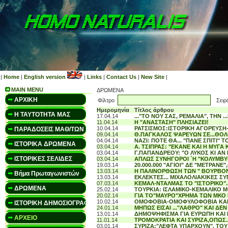
|
Home
|
English version
|
Links
|
Contact Us
|
New Site
|
MAIN MENU
ΔΡΩΜΕΝΑ
ΑΡΧΙΚΗ
Φίλτρο
Σειρά
Ημερομηνία
Τίτλος άρθρου
Η ΤΑΥΤΟΤΗΤΑ ΜΑΣ
17.04.14
..."ΤΟ ΝΟΥ ΣΑΣ, ΡΕΜΑΛΙΑ", ΤΗΝ .
11.04.14
Η "ΑΝΑΣΤΑΣΗ" ΠΛΗΣΙΑΖΕΙ!
10.04.14
ΡΑΤΣΙΣΜΟΣ:ΙΣΤΟΡΙΚΗ ΑΓΟΡΕΥΣΗ
ΠΑΡΑΔΟΣΕΙΣ ΜΑΘ/ΤΩΝ
09.04.14
Θ.ΠΑΓΚΑΛΟΣ ΨΑΡΕΥΩΝ ΣΕ...ΘΟΛ
04.04.14
ΝΑΖΙ: ΠΟΤΕ ΘΑ... "ΠΑΝΕ ΣΠΙΤΙ" Τ
ΙΣΤΟΡΙΚΑ ΔΡΩΜΕΝΑ
03.04.14
Α. ΤΣΙΠΡΑΣ: "ΕΚΑΝΕ ΚΑΙ Η ΜΥΓΑ 
03.04.14
Γ.ΠΑΠΑΝΔΡΕΟΥ: "Ο ΛΥΚΟΣ ΚΙ ΑΝ Ε
ΙΣΤΟΡΙΚΕΣ ΣΕΛΙΔΕΣ
03.04.14
ΑΠΛΩΣ ΣΥΝΗΓΟΡΟΙ ΄Η "ΚΟΛΥΜΒΥ
19.03.14
20.000.000 "ΑΓΙΟΙ" ΔΕ "ΜΕΤΡΑΝΕ"
13.03.14
Η ΠΑΛΙΝΟΡΘΩΣΗ ΤΩΝ " ΒΟΥΡΒΟΝ
Βήμα Πρωταγωνιστών
13.03.14
ΕΚΛΕΚΤΕΣ... ΜΙΧΑΛΟΛΙΑΚΙΚΕΣ ΣΥ
07.03.14
ΚΕΜΑΛ-ΝΤΑΛΜΑΣ ΤΟ "ΙΣΤΟΡΙΚΟ"..
ΔΡΩΜΕΝΑ
25.02.14
ΤΟΥΡΚΙΑ: ΙΣΛΑΜΙΚΟ-ΚΕΜΑΛΙΚΟ 
20.02.14
ΓΙΑ ΤΟ"ΜΑΥΡΟ"ΧΡΗΜΑ ΤΩΝ ΜΚΟ K
10.02.14
ΟΜΟΦΟΒΙΑ-ΟΜΟΦΥΛΟΦΟΒΙΑ ΚΑΙ
ΙΣΤΟΡΙΚΗ ΔΗΜΟΣΙΟΓΡΑΦΙΑ
24.01.14
ΜΗΠΩΣ ΕΙΣΑΙ ..."ΛΑΘΡΟ" ΚΑΙ ΔΕΝ
13.01.14
ΔΗΜΟΨΗΦΙΣΜΑ ΓΙΑ ΕΥΡΩΠΗ ΚΑΙ
ΑΡΧΕΙΟ
11.01.14
ΤΡΟΜΟΚΡΑΤΙΑ ΚΑΙ ΣΥΡΙΖΑ,ΟΠΩΣ.
03.01.14
ΣΥΡΙΖΑ:"ΛΕΦΤΑ ΥΠΑΡΧΟΥΝ". ΤΟ