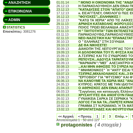
ΑΝΑΖΗΤΗΣΗ
01.01.14
" ΜΟΝΟ Η ΟΙΚΟΝΟΜΙΑ ΤΗΣ "ΑΝΔΡ
26.12.13
Η ΠAΡΑΚΟΛΟΥΘΗΣΗ ΔΕΝ ΕΙΝΑΙ Π
23.12.13
"ΚΑΤΑΔΥΣΕΙΣ ΣΤΟΝ "ΑΠΑΤΟ" ΩΚ
ΕΠΙΚΟΙΝΩΝΙΑ
17.12.13
κ. ΕΙΣΑΓΓΕΛΕΥ, ΟΜΟΛΟΓΩ ΠΩΣ ΕΙΜ
16.12.13
"ΦΟΥΣΚΕΣ"...ΕΛΛΗΝΙΚΕΣ !
ADMIN
10.12.13
"ΚΑΤΩ ΤΑ ΧΕΡΙΑ" ΑΠΟ ΤΙΣ ΛΑΪΚΕ
29.11.13
ΑΡΝΗΣΗ ΚΑΤΑΒΟΛΗΣ ΦΟΡΟΥ,ΟΣΟ
STATISTICS
21.11.13
ΠΟΙΟΣ ΤΡΩΕΙ ΒΕΛΑΝΙΔΙΑ ΑΜΑΣΗΤ
19.11.13
Η " ΤΑΥΤΟΤΗΤΑ" ΤΩΝ ΕΚΤΕΛΕΣΤΩΝ
Επισκέπτες:
3081276
03.11.13
ΠΑΡΑΚΟΛΟΥΘΩ,ΠΑΡΑΚΟΛΟΥΘΕΙΣ
02.11.13
ΝΕΟ-ΝΑΖΙΣΤΙΚΗ ΚΑΙ "ΕΠΑΝΑΣΤΑΤ
30.10.13
O " ΕΛΛΗΝΑΣ" ΣΤΗ ΣΟΥΗΔΙΑ
19.10.13
ΔΕ ΘΑ ΝΙΚΗΣΕΤΕ!
30.09.13
ΔΙΑΚΟΠΗ ΤΗΣ ΛΕΙΤΟΥΡΓΙΑΣ ΤΟΥ
19.09.13
Η ΔΟΛΟΦΟΝΙΑ ΤΟΥ Π. ΦΥΣΣΑ ΚΑ
15.09.13
A.ΤΣΙΠΡΑΣ ΚΑΙ ΤΟ ΣΥΝΔΡΟΜΟ ΤΟ
11.09.13
ΡΕΠΟΥΣΗ...ΑΔΟΥΣΑ ΤΑΡΑΤΑΤΟΥΜ
03.09.13
"ΜΑΡΜΑΡΑ":"ΜΕΓ΄ ΑΛΕΞΑΝΤΡΟΙ
30.08.13
...ΚΑΙ ΜΗΝ ΑΦΗΣΕΙΣ ΤΟ ΣΥΡΙΖΑ 
12.07.13
" ΜΝΗΜΟΝΙΚΟΣ" ΄Η "ΑΝΤΙ" ΕΙΣΑΙ ΤΟ
03.07.13
ΤΣΙΠΡΑΣ,ΜΙΧΑΛΟΛΙΑΚΟΣ ΚΑΙ...3
13.06.13
"ΕΡΤΟΒΙΟΙ" ΓΙΑ "ΦΤΥΣΙΜΟ" ΚΑΙ 
06.06.13
ΝΑ ΚΑΝΟΥΜΕ ΤΑ ΧΩΡΙΑ ΜΑΣ "ΑΝΔ
24.05.13
ΚΥΠΡΟΣ: ΚΡΑΤΟΣ ΜΕ ΤΗΝ ΙΔΙΟ
21.04.13
O ΑΘΡΗΣΚΟΣ ΔΕΝ ΕΙΝΑΙ ΑΠΑΡΑΙ
06.03.13
"Συγγένειες και καταγωγές Ελλήνω
04.03.13
ΧΡΥΣΑΥΓΙΤΕΣ ΘΑ ΑΝΟΙΓΟΥΝ ΠΑΙ
26.02.13
ΓΥΝΑΙΚΕΙΑ ΣΑΡΚΑ ΣΕ ΣΕΡΝΙΚΑ "
21.02.13
ΛΟΓΟΣ ΓΙΑ ΝΑ ΤΑ...ΠΑΡΕΤΕ ΚΡΑΝ
18.02.13
ΓΡΑΜΜΑ ΣΤ Ν.ΡΩΜΑΝΟ.΄Η ΤΑ ΜΑ
13.02.13
ΒΡΟΝΤΑΤΣΗΔΕΣ ΚΑΙ ΦΟΥΡΤΟΥΝΑ
<< Αρχική
< Προηγ.
1
2
3
Επόμ. >
Αποτελέσματα 1 - 50 από 127
protagonistes
( 4 στοιχεία )