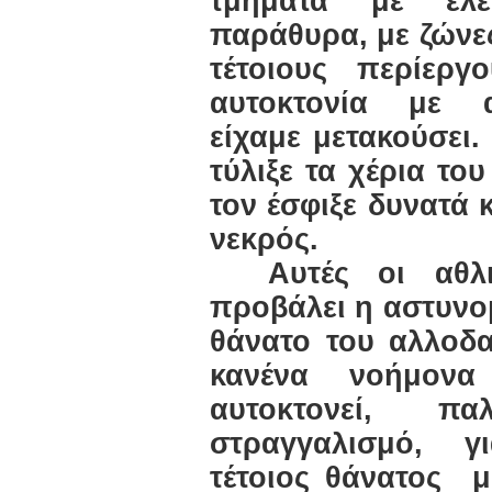
τμήματα με ελε
παράθυρα, με ζώνες
τέτοιους περίερ
αυτοκτονία με α
είχαμε μετακούσει.
τύλιξε τα χέρια το
τον έσφιξε δυνατά 
νεκρός.
Αυτές οι αθλι
προβάλει η αστυνομ
θάνατο του αλλοδα
κανένα νοήμονα
αυτοκτονεί, π
στραγγαλισμό, γ
τέτοιος θάνατος
μ