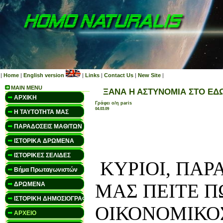
|
Home
|
English version
|
Links
|
Contact Us
|
New Site
|
MAIN MENU
ΞΑΝΑ Η ΑΣΤΥΝΟΜΙΑ ΣΤΟ ΕΔ
ΑΡΧΙΚΗ
Γράφει ο/η paris
04.03.09
Η ΤΑΥΤΟΤΗΤΑ ΜΑΣ
ΠΑΡΑΔΟΣΕΙΣ ΜΑΘ/ΤΩΝ
ΙΣΤΟΡΙΚΑ ΔΡΩΜΕΝΑ
ΙΣΤΟΡΙΚΕΣ ΣΕΛΙΔΕΣ
ΚΥΡΙΟΙ,
ΠΑΡ
Βήμα Πρωταγωνιστών
ΜΑΣ ΠΕΙΤΕ
Π
ΔΡΩΜΕΝΑ
ΙΣΤΟΡΙΚΗ ΔΗΜΟΣΙΟΓΡΑΦΙΑ
ΟΙΚΟΝΟΜΙΚΟ
ΑΡΧΕΙΟ