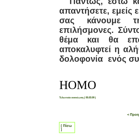
Πάντως, έστω κα
απαντήσετε, εμείς 
σας κάνουμε τ
επιλήσμονες. Σύντ
θέμα και θα επ
αποκαλυφτεί η αλή
δολοφονία ενός σ
ΗΟΜΟ
Τελευταία ανανέωση ( 05.03.09 )
< Προη
[ Πίσω
]