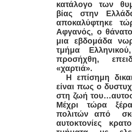
κατάλογο των θυ
βίας στην Ελλάδ
αποκαλύφτηκε τώ
Αφγανός, ο θάνατο
μια εβδομάδα νωρ
τμήμα Ελληνικο
προσήχθη, επει
«χαρτιά».
Η επίσημη δικα
είναι πως ο δυστυ
στη ζωή του…αυτοσ
Μέχρι τώρα ξέρα
πολιτών από
σκ
αυτοκτονίες κρατ