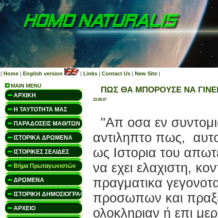
|
Home
|
English version
|
Links
|
Contact Us
|
New Site
|
MAIN MENU
ΠΩΣ ΘΑ ΜΠΟΡΟΥΣΕ ΝΑ ΓΙΝΕΙ
ΑΡΧΙΚΗ
23.08.07
Η ΤΑΥΤΟΤΗΤΑ ΜΑΣ
"Απ οσα εν συντομια
ΠΑΡΑΔΟΣΕΙΣ ΜΑΘ/ΤΩΝ
αντιληπτο πως, αυτ
ΙΣΤΟΡΙΚΑ ΔΡΩΜΕΝΑ
ως Ιστορια του απωτ
ΙΣΤΟΡΙΚΕΣ ΣΕΛΙΔΕΣ
να εχει ελαχιστη, κο
Βήμα Πρωταγωνιστών
πραγματικα γεγονοτα 
ΔΡΩΜΕΝΑ
ΙΣΤΟΡΙΚΗ ΔΗΜΟΣΙΟΓΡΑΦΙΑ
προσωπων και πραξε
ΑΡΧΕΙΟ
ολοκληριαν ή επι με