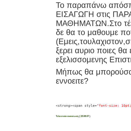
Το παραπάνω απόσπ
ΕΙΣΑΓΩΓΗ στις ΠΑ
ΜΑΘΗΜΑΤΩΝ.Στο τέλο
δε θα το μαθουμε πο
(Εμεις,τουλαχιστον,σ
ξερει αυριο ποιες θα 
εξελισσομενης Επιστη
Μήπως θα μπορούσατε
εννοειτε?
Pau
<strong><span style=
"font-size: 10pt
Τελευταία ανανέωση ( 23.08.07 )