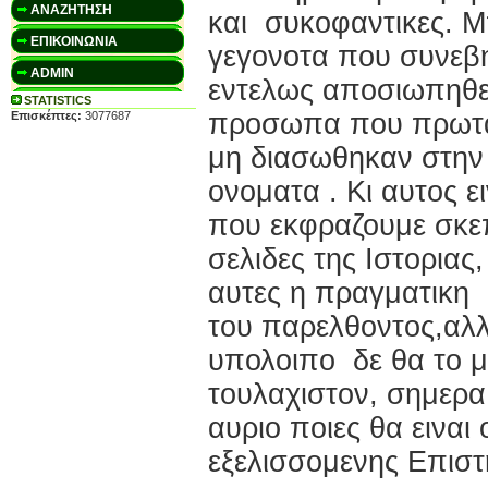
ΑΝΑΖΗΤΗΣΗ
και συκοφαντικες. Μ
ΕΠΙΚΟΙΝΩΝΙΑ
γεγονοτα που συνεβ
ADMIN
εντελως αποσιωπηθει
STATISTICS
προσωπα που πρωτα
Επισκέπτες:
3077687
μη διασωθηκαν στην 
ονοματα . Κι αυτος ε
που εκφραζουμε σκεπ
σελιδες της Ιστοριας
αυτες η πραγματικη
του παρελθοντος,αλλ
υπολοιπο δε θα το μ
τουλαχιστον, σημερα, 
αυριο ποιες θα ειναι 
εξελισσομενης Επιστη