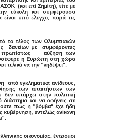
ΑΣΟΚ (και επί Σημίτη), είτε με
 την εύκολη και συμφέρουσα
 είναι υπό έλεγχο, παρά τις
ετά το τέλος των Ολυμπιακών
εις δανείων με συμφέροντες
λλά πρωτίστως αύξηση των
ροσέφερε η Ευρώπη στη χώρα
αι τελικά να την "κηδέψει".
 από εγκληματικά ανίδεους,
ποίησης των απαιτήσεων των
 δεν υπάρχει στην πολιτική
 διάστημα και να αφήνεις σε
, ούτε πως η "βόμβα" έχε ήδη
ως κυβέρνηση, εντελώς ανίκανη
ω".
λληνικής οικονομίας, έντρομοι