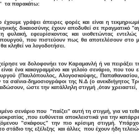
ς" τα παρακάτω:
το έχουμε γράψει άπειρες φορές και είναι η τεκμηριω
νικής δικαιοσύνης έχουν αποδυθεί σε πραγματικό "α
 φυλακή, εφευρίσκοντας και υιοθετώντας εντελώς
θυπουργού, που πιστεύουν πως θα αποτελέσουν στο 
 θα κληθεί να λογοδοτήσει.
ίρησε να δολοφονήει τον Καραμανλή ή να πειράξει την
είναι ένα κακογραμμένο και γελοίο σενάριο, που του 
ουργού (Παυλόπουλος, Αλογοσκούφης, Παπαθανασίου,
 τα σαϊνια-δημοσιογράφοι της Ν.Δ (ο ανεκδιήγητος Τρ
αδώσουν, ώστε την κατάλληλη στιγμή ,όταν χρειαστεί, ν
.
ιμένο σενάριο που "παίζει" αυτή τη στιγμή, για να τεθ
οκρατίας ,που ευθύνεται αποκλειστικά για την κατάρρ
ιζόμενου "σκάφους" την πιο κρίσιμη στιγμή. Υπάρχο
 στάδιο της εξέλιξης και άλλες που έχουν ήδη τελειώσ