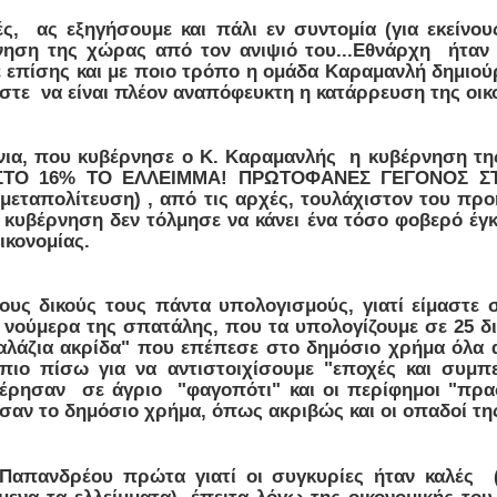
ς, ας εξηγήσουμε και πάλι εν συντομία (για εκείνο
ρνηση της χώρας από τον ανιψιό του...Εθνάρχη ήταν
ε επίσης και με ποιο τρόπο η ομάδα Καραμανλή δημιο
 ώστε να είναι πλέον αναπόφευκτη η κατάρρευση της οικ
ρόνια, που κυβέρνησε ο Κ. Καραμανλής η κυβέρνηση 
ΣΤΟ 16% ΤΟ ΕΛΛΕΙΜΜΑ! ΠΡΩΤΟΦΑΝΕΣ ΓΕΓΟΝΟΣ ΣΤ
 μεταπολίτευση) , από τις αρχές, τουλάχιστον του πρ
ά κυβέρνηση δεν τόλμησε να κάνει ένα τόσο φοβερό έγ
ικονομίας.
υς δικούς τους πάντα υπολογισμούς, γιατί είμαστε σ
νούμερα της σπατάλης, που τα υπολογίζουμε σε 25 δι
γαλάζια ακρίδα" που επέπεσε στο δημόσιο χρήμα όλα α
πιο πίσω για να αντιστοιχίσουμε "εποχές και συμπ
έρησαν σε άγριο "φαγοπότι" και οι περίφημοι "πρα
ησαν το δημόσιο χρήμα, όπως ακριβώς και οι οπαδοί τη
απανδρέου πρώτα γιατί οι συγκυρίες ήταν καλές (
μενα τα ελλείμματα), έπειτα λόγω της οικονομικής του