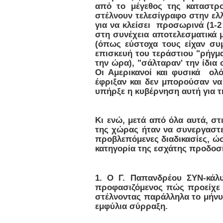
από το μέγεθος της καταστρ
στέλνουν τελεσίγραφο στην ελ
για να κλείσει προσωρινά (1-
στη συνέχεια αποτελεσματικά μ
(όπως εύστοχα τους είχαν συμ
επισκευή του τεράστιου "ρήγμα
την ώρα), "σάλταραν' την ίδια
Οι Αμερικανοί και φυσικά ολ
έφριξαν και δεν μπορούσαν να
υπήρξε η κυβέρνηση αυτή για τ
Κι ενώ, μετά από όλα αυτά, σ
της χώρας ήταν να συνεργαστε
προβλεπόμενες διαδικασίες, ώσ
κατηγορία της εσχάτης προδοσ
1. Ο Γ. Παπανδρέου ΣΥΝ-κάλ
προφασιζόμενος πώς προείχε 
στέλνοντας παράλληλα το μήνυ
εμφύλια σύρραξη.