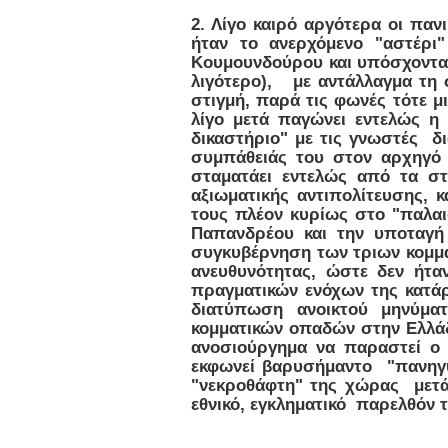
2. Λίγο καιρό αργότερα οι π
ήταν το ανερχόμενο "αστέρι
Κουμουνδούρου και υπόσχοντα
λιγότερο), με αντάλλαγμα τη 
στιγμή, παρά τις φωνές τότε μ
λίγο μετά παγώνει εντελώς η
δικαστήριο" με τις γνωστές δ
συμπάθειάς του στον αρχηγό 
σταματάει εντελώς από τα σ
αξιωματικής αντιπολίτευσης, 
τους πλέον κυρίως στο "παλαιο
Παπανδρέου και την υποταγή
συγκυβέρνηση των τριων κομμάτ
ανευθυνότητας, ώστε δεν ήτα
πραγματικών ενόχων της κατάρ
διατύπωση ανοικτού μηνύματ
κομματικών οπαδών στην Ελλάδα
ανοσιούργημα να παραστεί 
εκφωνεί βαρυσήμαντο "πανηγυ
"νεκροθάφτη" της χώρας μετά
εθνικό, εγκληματικό παρελθόν 