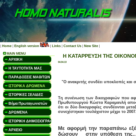
|
Home
|
English version
|
Links
|
Contact Us
|
New Site
|
MAIN MENU
Η ΚΑΤΑΡΡΕΥΣΗ TΗΣ ΟΙKΟΝΟΜ
ΑΡΧΙΚΗ
04.04.13
Η ΤΑΥΤΟΤΗΤΑ ΜΑΣ
ΠΑΡΑΔΟΣΕΙΣ ΜΑΘ/ΤΩΝ
"Ο ανακριτής συνδέει υποκλοπές και σ
ΙΣΤΟΡΙΚΑ ΔΡΩΜΕΝΑ
ΙΣΤΟΡΙΚΕΣ ΣΕΛΙΔΕΣ
Tη συνένωση των δικογραφιών που αφ
Πρωθυπουργού Κώστα Καραμανλή αποφάσι
Βήμα Πρωταγωνιστών
ότι οι δύο δικογραφίες συνδέονται μετ
συνεχίστηκαν τουλάχιστον μέχρι το 2007
ΔΡΩΜΕΝΑ
ΙΣΤΟΡΙΚΗ ΔΗΜΟΣΙΟΓΡΑΦΙΑ
Με αφορμή την παραπάνω εξέλ
ΑΡΧΕΙΟ
δώσουν στην υπόθεση της...