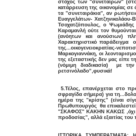
στόχος των "συνεταίρων" (στο
κατάρρευση της οικονομίας σε 
τα "συνεταιράκια", αν ρωτήσει
Ευαγγελάτων- Χατζηνικολάου-Β
Τσοχατζόπουλος, ο Ψωμιάδης
Καραμανλή ούτε τον θυμούντα
(ανόητων και ανούσιων) πλ
Χαρακτηριστικό παράδειγμα ο
της...οικογενειοκρατίας-νεπ
Μαρκογιαννάκη, οι λεονταρισμο
της εξεταστικής δεν μας είπε 
(νόμιμη διαδικασία) με τη
ρετσινόλαδο”,φυσικά!
5.Τέλος, επανέρχεται στο πρ
σφραγίδα σήμερα) για τη...δολο
ημέρα της "κρίσης" (είναι σί
Πρωθυπουργός θα επικαλεστεί 
"ΣΚΑΦΟΣ" ΚΑΚΗΝ ΚΑΚΩΣ ,όχι α
προδοσίας", αλλά εξαιτίας του π
ΙΣΤΟΡΙΚΑ ΣΥΜΠΕΡΑΣΜΑΤΑ: Η π