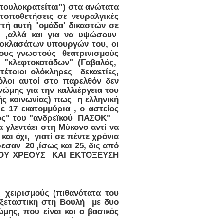
οπουλοκρατείται”) στα ανώτατα
τοποθετήσεις σε νευραλγικές
στή αυτή "ομάδα' δικαστών σε
γή ,αλλά και για να υψώσουν
οκλασάτων υπουργών του, οι
τους γνωστούς θεατρινισμούς
 "κλεφτοκοτάδων" (Γαβαλάς,
τοιοι ολόκληρες δεκαετίες,
λοι αυτοί στο παρελθόν δεν
ώμης για την καλλιέργεια του
ς κοινωνίας) πως η ελληνική
ε 17 εκατομμύρια , ο αστείος
ρφος" του "ανδρεϊκού ΠΑΣΟΚ"
α γλεντάει στη Μύκονο αντί να
αι όχι, γιατί σε πέντε χρόνια
σαν 20 ,ίσως και 25, δις από
Σ ΤΟΥ ΧΡΕΟΥΣ ΚΑΙ ΕΚΤΟΞΕΥΣΗ
χειρισμούς (πιθανότατα του
ξεταστική στη Βουλή με δυο
ης, που είναι και ο βασικός