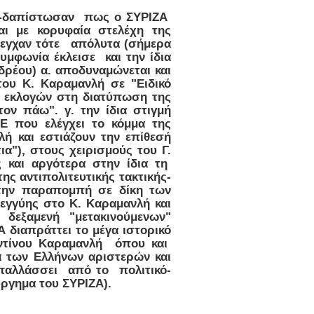
σαν-δαπίστωσαν πως ο ΣΥΡΙΖΑ
αι με κορυφαία στελέχη της
λεγχαν τότε απόλυτα (σήμερα
υμφωνία έκλεισε και την ίδια
δρέου) α. αποδυναμώνεται και
ου Κ. Καραμανλή σε "Ειδικό
ς εκλογών στη διατύπωση της
ν πάω". γ. την ίδια στιγμή
Ε που ελέγχει το κόμμα της
λή και εστιάζουν την επίθεσή
α"), στους χειρισμούς του Γ.
 και αργότερα στην ίδια τη
ς αντιπολιτευτικής τακτικής-
 την παραπομπή σε δίκη των
λεγγύης στο Κ. Καραμανλή και
δεξαμενή "μετακινούμενων"
 διαπράττει το μέγα ιστορικό
ντίνου Καραμανλή όπου και
 των Ελλήνων αριστερών και
παλλάσσει από το πολιτικό-
ύργημα του ΣΥΡΙΖΑ).