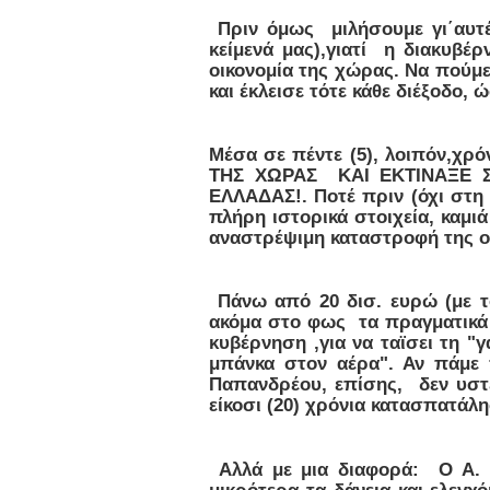
Πριν όμως μιλήσουμε γι΄αυτέ
κείμενά μας),γιατί η διακυβέ
οικονομία της χώρας. Να πούμ
και έκλεισε τότε κάθε διέξοδο,
Μέσα σε πέντε (5), λοιπόν,χ
ΤΗΣ ΧΩΡΑΣ ΚΑΙ ΕΚΤΙΝΑΞΕ 
ΕΛΛΑΔΑΣ!. Ποτέ πριν (όχι στη
πλήρη ιστορικά στοιχεία, καμι
αναστρέψιμη καταστροφή της ο
Πάνω από 20 δισ. ευρώ (με το
ακόμα στο φως τα πραγματικά 
κυβέρνηση ,για να ταϊσει τη "
μπάνκα στον αέρα". Αν πάμε 
Παπανδρέου, επίσης, δεν υστ
είκοσι (20) χρόνια κατασπατάλ
Αλλά με μια διαφορά: Ο Α. Π
μικρότερα τα δάνεια και ελεγχό