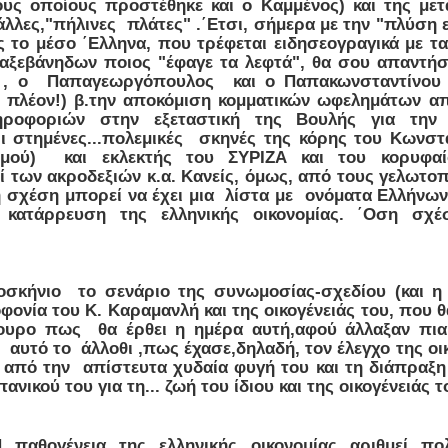
υς οποίους προστέθηκε και ο Καμμένος) και της μετ
άλλες,"πήλινες πλάτες" .΄Ετσι, σήμερα με την "πλύση
ς το μέσο ΄Ελληνα, που τρέφεται ειδησεογραγικά με τ
αξεβάνηδων ποιος "έφαγε τα λεφτά", θα σου απαντήσ
 , ο Παπαγεωργόπουλος και ο Παπακωνσταντίνου μ
ι πλέον!) β.την αποκόμιση κομματικών ωφελημάτων α
ηροφοριών στην εξεταστική της Βουλής για την
ι στημένες...πολεμικές σκηνές της κόρης του Κωνσ
οτισμού) και εκλεκτής του ΣΥΡΙΖΑ και του κορυφα
ί των ακροδεξιών κ.α. Κανείς, όμως, από τους γελωτο
τη σχέση μπορεί να έχει μια λίστα με ονόματα Ελλήνω
ν κατάρρευση της ελληνικής οικονομίας. ΄Οση σ
οσκήνιο το σενάριο της συνωμοσίας-σχεδίου (και η
φονία του Κ. Καραμανλή και της οικογένειάς του, που 
γουρο πως θα έρθει η ημέρα αυτή,αφού άλλαξαν πια ο
αυτό το άλλοθι ,πως έχασε,δηλαδή, τον έλεγχο της ο
πό την απίστευτα χυδαία φυγή του και τη διάπραξη 
ανικού του για τη... ζωή του ίδιου και της οικογένειάς τ
αθογένεια της ελληνικής οικονομίας αριθμεί πολ