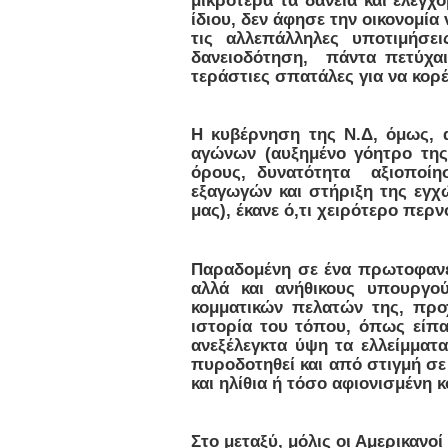
ίδιου, δεν άφησε την οικονομία 
τις αλλεπάλληλες υποτιμήσει
δανειοδότηση, πάντα πετύχαι
τεράστιες σπατάλες για να κο
Η κυβέρνηση της Ν.Δ, όμως, 
αγώνων (αυξημένο γόητρο τη
όρους, δυνατότητα αξιοπο
εξαγωγών και στήριξη της εγ
μας), έκανε ό,τι χειρότερο περν
Παραδομένη σε ένα πρωτοφανέ
αλλά και ανήθικους υπουργο
κομματικών πελατών της, προ
ιστορία του τόπου, όπως είπα
ανεξέλεγκτα ύψη τα ελλείμματα
πυροδοτηθεί και από στιγμή σε
και ηλίθια ή τόσο αφιονισμένη 
Στο μεταξύ, μόλις οι Αμερικανο