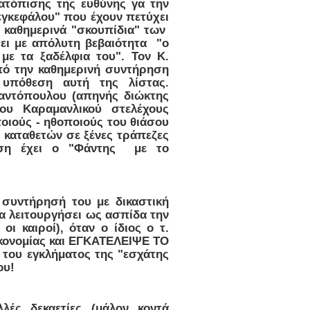
ατόπισης της ευθύνης γα την
 εγκεφάλου" που έχουν πετύχει
α καθημερινά "σκουπίδια" των
ει με απόλυτη βεβαιότητα "ο
ε τα ξαδέλφια του". Τον Κ.
πό την καθημερινή συντήρηση
 υπόθεση αυτή της λίστας.
ταντόπουλου (απηνής διώκτης
ίου Καραμανλικού στελέχους
ποιούς - ηθοποιούς του θιάσου
ν καταθετών σε ξένες τράπεζες
χέση έχει ο "Φάντης με το
 συντήρησή του με δικαστική
θα λειτουργήσει ως ασπίδα την
ι καιροί), όταν ο ίδιος ο τ.
ικονομίας και ΕΓΚΑΤΕΛΕΙΨΕ ΤΟ
του εγκλήματος της "εσχάτης
ου!
λές δεκαετίες (μάλον κοντά