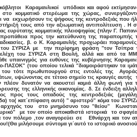
ανικόβλητοι Καραμανλικοί υπόδικοι και αφού εκτίμη
" στο κομματικό στερέωμα της χώρας, συνεργάζοντ
ι να εκχωρήσουν τις ψήφους της κεντροδεξιάς που ή
στήριξή τους από την αξιωματική αντιπολίτευση . Η σ
ιας ευρύτατης κομματικής πλειοψηφίας (πλην Γ. Παπαν
 προπάθεια προς την κατεύθυνση της παραπομπής τ
ιαδικασίες. β. ο Κ. Καραμανλής προχωράει παραμονέ
του ΣΥΡΙΖΑ με την περίφημη φράση "τον Τσίπρα το
τελέχη του ΣΥΡΙΖΑ στη Βουλή, αλλά και από τα ΜΜ
κάθε υπαινιγμός για ευθύνες της κυβέρνησης Καραμαν
-ΠΑΣΟΚ" (του οποίου τελικά "διαμοιράστηκαν τα ιμάτι
 του τότε πρωθυπουργού στις εντολές της Αγοράς
ων, υψώνοντας σε τέτοιο σημείο τις κραυγές αυτής τη
ν πλέον δυνατόν να ακουστεί καμιά άλλη φωνή για
ρευσης της ελληνικής οικονομίας. δ. Σε ένδειξη αλλη
ος προς τους οπαδούς της κεντροδεξιάς (μεγάλη 
) το( κατ΄επίφαση αυτό) " αριστερό" κόμα του ΣΥΡΙΖΑ
ο αρχηγός του στο μνημόσυνο του "θείου" Κωνστα
ρικό" με τον οποίο αποκαθιστά ιστορικά το σφαγέα
 τον πόλεμο ,τον αναγορεύει σε Εθνάρχη και τον α
του!(Θα μιλήσουμε σύντομα γι΄αυτό το ιστορικό ανοσιο