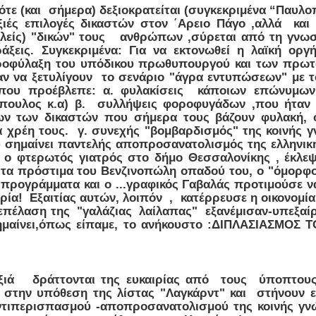
τότε (και σήμερα) δεξιοκρατείται (συγκεκριμένα “Παυλ
ξιές επιλογές δικαστών στον ΄Αρειο Πάγο ,αλλά και 
γγελείς) "δικών" τους ανθρώπων ,σύρεται από τη γνω
άξεις. Συγκεκριμένα: Για να εκτονωθεί η λαϊκή ορ
ροφύλαξη του υπόδικου πρωθυπουργού και των πρωτ
σαν να ξετυλίγουν το σενάριο "άγρα εντυπώσεων" με 
, που προέβλεπε: α. φυλακίσεις κάποιων επώνυμων
ουλος κ.α) β. συλλήψεις φοροφυγάδων ,που ήταν τέ
ν των δικαστών που σήμερα τους βάζουν φυλακή, ό
χρέη τους. γ. συνεχής "βομβαρδισμός" της κοινής γν
σημαίνει παντελής αποπροσανατολισμός της ελληνική
.. ο φτερωτός γιατρός στο δήμο Θεσσαλονίκης , έκλεψ
ε τα πρόστιμα του Βενζινοπώλη οπαδού του, ο "όμο
 προγράμματα και ο ...γραφικός Γαβαλάς προτιμούσε ν
ία! Εξαιτίας αυτών, λοιπόν , κατέρρευσε η οικονομία κ
επέλαση της "γαλάζιας λαίλαπας" εξανέμισαν-υπεξαίρε
σημαίνει,όπως είπαμε, το ανήκουστο :ΔΙΠΛΑΣΙΑΣΜΟ
εξιά δράττονται της ευκαιρίας από τους ύποπτους 
στην υπόθεση της λίστας "Λαγκάρντ" και στήνουν ε
ντιπερισπασμού -αποπροσανατολισμού της κοινής γνώμ