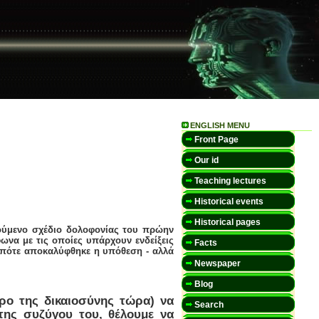
ENGLISH MENU
Front Page
Our id
Teaching lectures
Historical events
Historical pages
ύμενο σχέδιο δολοφονίας του πρώην
να με τις οποίες υπάρχουν ενδείξεις
Facts
 οπότε αποκαλύφθηκε η υπόθεση - αλλά
Newspaper
Blog
ο της δικαιοσύνης τώρα) να
Search
ης συζύγου του, θέλουμε να