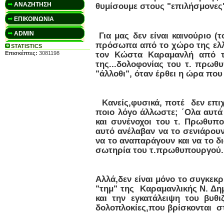
ΑΝΑΖΗΤΗΣΗ
θυμίσουμε στους "επιλήσμονε
ΕΠΙΚΟΙΝΩΝΙΑ
ADMIN
Για μας δεν είναι καινούριο (
πρόσωπα από το χώρο της ελλη
STATISTICS
τον Κώστα Καραμανλή από τη
Επισκέπτες:
3081198
της...δολοφονίας του τ. πρω
"άλλοθι", όταν έρθει η ώρα που
Κανείς,φυσικά, ποτέ δεν επιχε
ποιο λόγο άλλωστε; ΄Ολα αυτά 
και συνένοχοι του τ. Πρωθυπ
αυτό ανέλαβαν να το σενιάρουν
να το αναπαράγουν και να το δι
σωτηρία του τ.πρωθυπουργού
Αλλά,δεν είναι μόνο το συγκεκρ
"τημ" της Καραμανλικής Ν. Δημ
και την εγκατάλειψη του βυθ
δολοπλοκίες,που βρίσκονται στο