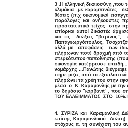
3 .Η ελληνική δικαιοσύνη ,που 
κλιμάκια ,με καραμπινάτες δε
θέσεις (π.χ οικονομικοί εισα
παράλογες και ανήκουστες πρ
προστατευτικό τείχος στην π
επίορκοι αυτοί δικαστές άρχι
και τις διώξεις "βιτρίνας"
Παπαγεωργόπουλος, Τσοχατζόπ
αλλά με αποφάσεις των ίδιω
πλήρωναν ποτέ δραχμή από τα 
στερεότυπου-πεποίθησης (που 
οικονομία κατέρρευσε επειδή.
νομάρχης ...Πανώτης διέγραψ
πήρε μίζες από τα εξοπλιστικά
πληρώνει τα χρέη του στην εφορ
μέσα ο Κ. Καραμανλής με την 
το δημόσιο "κορβανά' , που 
ΤΟΥ ΕΛΛΕΙΜΜΑΤΟΣ ΣΤΟ 16%.!
4. ΣΥΡΙΖΑ και Καραμανλική Δ
επίσης Καραμανλικού Διώτη) 
στόχους α. τη συνέχιση του α