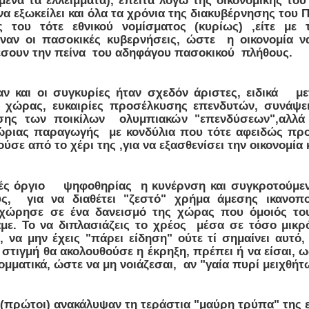
να εξωκείλει και όλα τα χρόνια της διακυβέρνησης του Π
ς του τότε εθνικού νομίσματος (κυρίως) ,είτε με
ναν οι πασοκικές κυβερνήσεις, ώστε η οικονομία να
ρέσουν την πείνα του αδηφάγου πασοκικού πλήθους.
αν και οι συγκυρίες ήταν σχεδόν άριστες, ειδικά μ
ς χώρας, ευκαιρίες προσέλκυσης επενδυτών, συνάψ
ίησης των ποικίλων ολυμπιακών "επενδύσεων",α
χώριας παραγωγής με κονδύλια που τότε αφειδώς π
ούσε από το χέρι της ,για να εξασθενίσει την οικονομία κ
ς όργιο ψηφοθηρίας η κυνέρνση και συγκροτούμενη
ύς, για να διαθέτει "ζεστό" χρήμα άμεσης ικανο
χώρησε σε ένα δανεισμό της χώρας που όμοιός του
με. Το να διπλασιάζεις το χρέος μέσα σε τόσο μικρό
, να μην έχεις "πάρει είδηση" ούτε τί σημαίνει αυτό
 στιγμή θα ακολουθούσε η έκρηξη, πρέπει ή να είσαι, 
κομματικά, ώστε να μη νοιάζεσαι, αν "γαία πυρί μειχθήτ
ί (πρώτοι) ανακάλυψαν τη τεράστια "μαύρη τρύπα" της ε