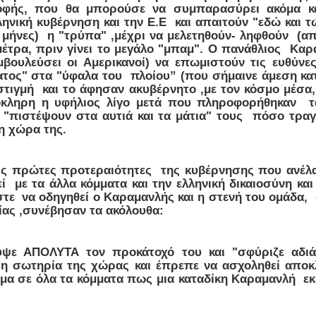
οφής, που θα μπορούσε να συμπαρασύρει ακόμα κα
ληνική κυβέρνηση και την Ε.Ε και απαιτούν "εδώ και 
2 μήνες) η "τρύπα" ,μέχρι να μελετηθούν- ληφθούν (
έτρα, πριν γίνει το μεγάλο "μπαμ". Ο πανάθλιος Καρα
βουλεύσει οι Αμερικανοί) να επωμιστούν τις ευθύνες
τος" στα "ύφαλα του πλοίου” (που σήμαινε άμεση κατα
 στιγμή και το άφησαν ακυβέρνητο ,με τον κόσμο μέσα
όκληρη η υφήλιος λίγο μετά που πληροφορήθηκαν τα
 "πιστέψουν στα αυτιά και τα μάτια" τους πόσο τραγ
η χώρα της.
τις πρώτες προτεραιότητες της κυβέρνησης που ανέλ
ί με τα άλλα κόμματα και την ελληνική δικαιοσύνη κα
τε να οδηγηθεί ο Καραμανλής και η στενή του ομάδα, σ
ίας ,συνέβησαν τα ακόλουθα:
υψε ΑΠΟΛΥΤΑ τον προκάτοχό του και "σφύριζε αδιά
η σωτηρία της χώρας και έπρεπε να ασχοληθεί αποκλ
μα σε όλα τα κόμματα πως μια καταδίκη Καραμανλή εκ