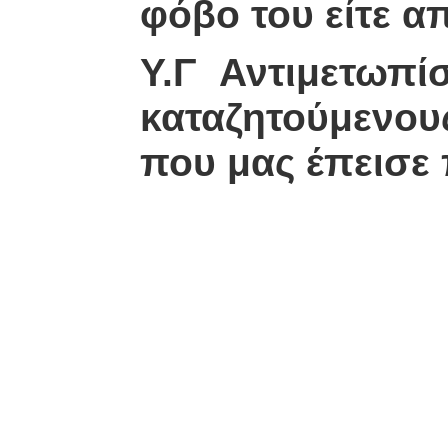
φόβο του είτε α
Υ.Γ Αντιμετωπί
καταζητούμενους
που μας έπεισε 
28-1