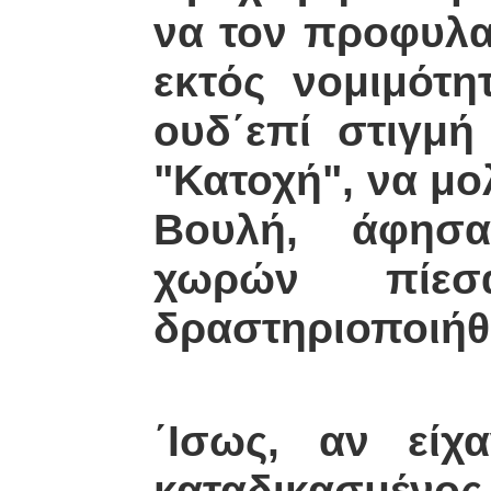
να τον προφυλα
εκτός νομιμότη
ουδ΄επί στιγμ
"Κατοχή", να μο
Βουλή, άφησαν 
χωρών πίεσ
δραστηριοποιήθ
΄Ισως, αν εί
καταδικασμένος