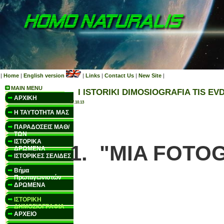
|
Home
|
English version
|
Links
|
Contact Us
|
New Site
|
MAIN MENU
I ISTORIKI DIMOSIOGRAFIA TIS EVD
ΑΡΧΙΚΗ
27.10.13
Η ΤΑΥΤΟΤΗΤΑ ΜΑΣ
ΠΑΡΑΔΟΣΕΙΣ ΜΑΘ/
ΤΩΝ
ΙΣΤΟΡΙΚΑ
1. "MIA FOTOG
ΔΡΩΜΕΝΑ
ΙΣΤΟΡΙΚΕΣ ΣΕΛΙΔΕΣ
Βήμα
Πρωταγωνιστών
ΔΡΩΜΕΝΑ
ΙΣΤΟΡΙΚΗ
ΔΗΜΟΣΙΟΓΡΑΦΙΑ
ΑΡΧΕΙΟ