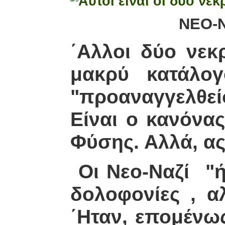
ΝΕΟ-ΝΑΖΙΣΤΙΚ
΄Αλλοι δύο νεκ
μακρύ κατάλο
"προαναγγελθεί
Είναι ο κανόνας
Φύσης. Αλλά, ας
Οι Νεο-Ναζί "ή
δολοφονίες , α
΄Ηταν, επομένω