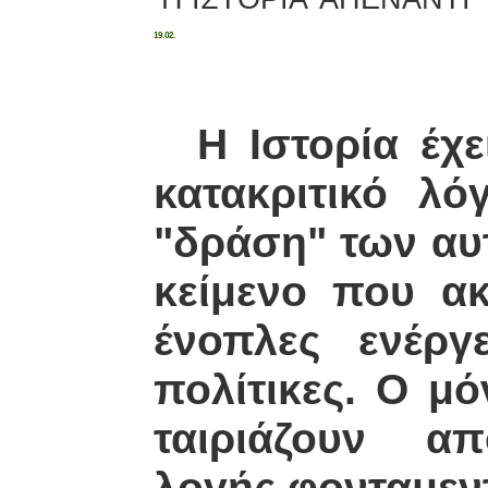
19.02.
Η Ιστορία έχει
κατακριτικό λό
"δράση" των αυ
κείμενο που ακ
ένοπλες ενέργ
πολίτικες. Ο μ
ταιριάζουν 
λογής φονταμεν