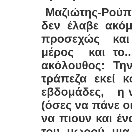
Μαζιώτης-Ρούπα
δεν έλαβε ακόμ
προσεχώς και σ
μέρος και το..
ακόλουθος: Την
τράπεζα εκεί κ
εβδομάδες, η ν
(όσες να πάνε ο
να πιουν και έ
του μωρού μια 