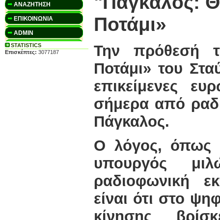
"Πάγκαλος: 
ΑΝΑΖΗΤΗΣΗ
Ποτάμι»
ΕΠΙΚΟΙΝΩΝΙΑ
ADMIN
STATISTICS
Την πρόθεσή τ
Επισκέπτες:
3077187
Ποτάμι» του Στ
επικείμενες ευ
σήμερα από ραδ
Πάγκαλος.
Ο λόγος, όπως
υπουργός μι
ραδιοφωνική ε
είναι ότι στο ψη
κίνησης βρίσ