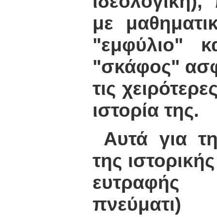
ιδεολογική),
με μαθηματι
"εμφύλιο" 
"σκάφος" ασ
τις χειρότερε
ιστορία της.
Αυτά για τ
της ιστορικής 
ευτραφής
πνεύματι)