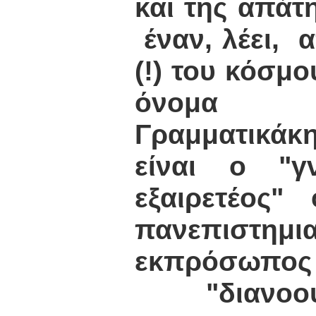
και της απάτ
έναν, λέει, 
(!) του κόσμο
όνομα
Γραμματικά
είναι ο "γ
εξαιρετέος"
πανεπιστημ
εκπρόσωπο
"διανοουμε