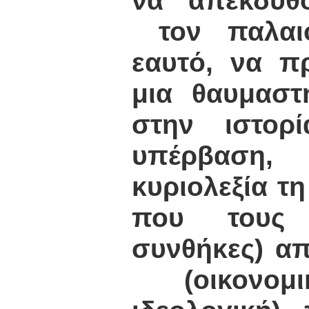
να "απεκδυθο
τον παλαιο
εαυτό, να π
μια θαυμαστ
στην ιστορ
υπέρβαση,
κυριολεξία τ
που τους 
συνθήκες) απ
(οικονομικ