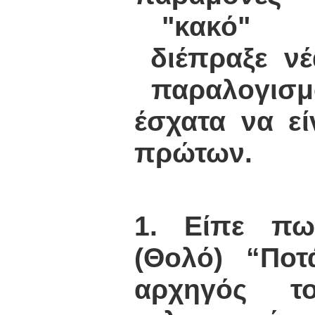
"κακό" ε
διέπραξε νέ
παραλογισμ
έσχατα να εί
πρώτων.
1. Είπε π
(Θολό) “Πο
αρχηγός το