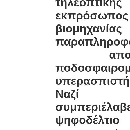
τηλεοπτικ
εκπρόσωπο
βιομηχανίας
παραπληροφ
απολί
ποδοσφαι
υπερασπιστ
Ναζί ποδ
συμπερι
ψηφοδέλτιο