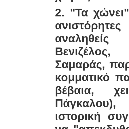
2. "Τα χώνει
ανιστόρητε
αναληθεί
Βενιζέλος
Σαμαράς, παρ
κομματικό πα
βέβαια, χ
Πάγκαλου),
ιστορική συ