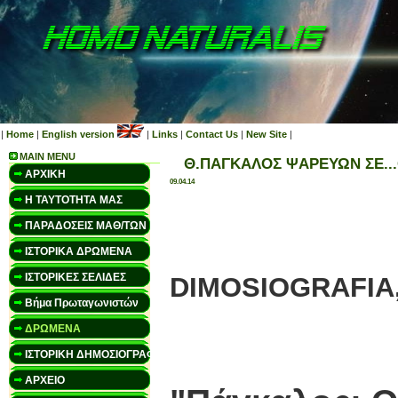
|
Home
|
English version
|
Links
|
Contact Us
|
New Site
|
MAIN MENU
Θ.ΠΑΓΚΑΛΟΣ ΨΑΡΕΥΩΝ ΣΕ..
ΑΡΧΙΚΗ
09.04.14
Η ΤΑΥΤΟΤΗΤΑ ΜΑΣ
ΠΑΡΑΔΟΣΕΙΣ ΜΑΘ/ΤΩΝ
( IST
ΙΣΤΟΡΙΚΑ ΔΡΩΜΕΝΑ
ΙΣΤΟΡΙΚΕΣ ΣΕΛΙΔΕΣ
DIMOSIOGRAFIA, 
Βήμα Πρωταγωνιστών
ΔΡΩΜΕΝΑ
ΙΣΤΟΡΙΚΗ ΔΗΜΟΣΙΟΓΡΑΦΙΑ
ΑΡΧΕΙΟ