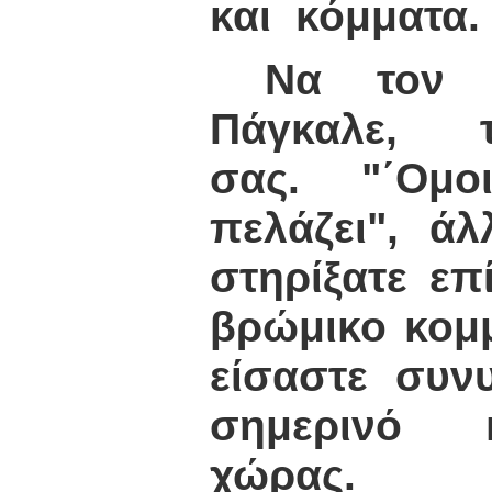
και κόμματα.
Να τον χα
Πάγκαλε, τ
σας. "΄Ομο
πελάζει", άλ
στηρίξατε επ
βρώμικο κομμ
είσαστε συν
σημερινό 
χώρας.