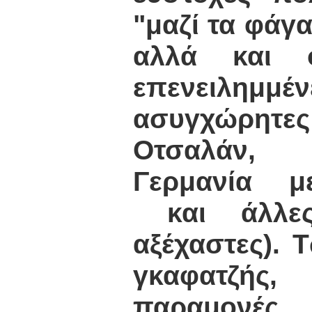
"μαζί τα φάγα
αλλά και 
επενειλ
ασυγχώρητε
Οτσαλάν,
Γερμανία μ
και άλλες 
αξέχαστες). 
γκαφατζής,
παραμονές