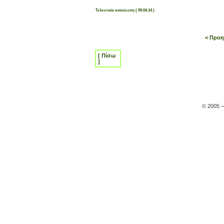
Τελευταία ανανέωση ( 09.04.14 )
< Προη
[ Πίσω
]
© 2005 